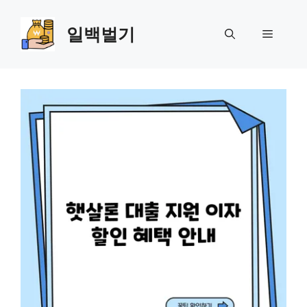
Skip
to
일백벌기
Menu
content