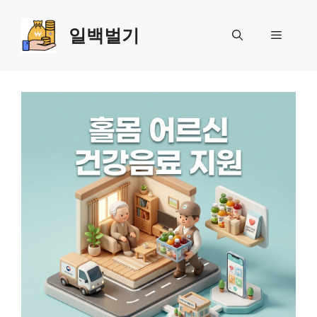
Skip
to
일백벌기
Menu
content