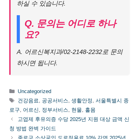
하실 수 있습니다.
Q. 문의는 어디로 하나
요?
A. 어르신복지과/02-2148-2232로 문의
하시면 됩니다.
Categories
Uncategorized
Tags
건강음료
,
공공서비스
,
생활안정
,
서울특별시 종
로구
,
어르신
,
정부서비스
,
현물
,
홀몸
고엽제 후유의증 수당 2025년 지원 대상 금액 신
청 방법 완벽 가이드
종로구 소상공인 도로점용료 10% 감면 2025년