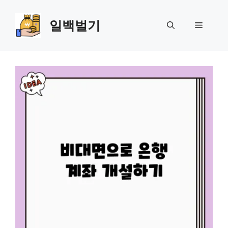
Skip
to
일백벌기
Menu
content