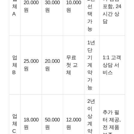
20.000
30.000
10.000
체
선
포함, 24
원
원
원
A
택
시간 상
가
담
능
1년
단
업
무료
기
1:1 고객
25.000
20.000
체
첫 교
계
상담 서
원
원
B
체
약
비스
가
능
2년
이
추가 필
업
상
18.000
50.000
12.000
터 제공,
체
계
원
원
원
전 제품
C
약