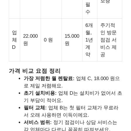
보증
필
수
6개
주기적
업
월,
인 방문
22.000
15.000
체
0 원
1년
점검 서
원
원
D
계
비스 제
약
공
가격 비교 요점 정리
가장 저렴한 월 렌탈료:
업체 C, 18.000 원으
로 제일 저렴해요.
초기 설치비용:
업체 D는 설치비가 없어서 초
기 부담이 적어요.
필터 교체:
업체 B는 첫 필터 교체가 무료라
서 오래 사용하면 이득이에요.
서비스 범위:
정기 점검이나 상담 서비스는
각 업체마다 다르니 꼼꼼히 따져보세요.