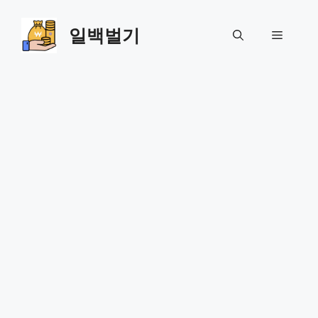
Skip
to
일백벌기
Menu
content