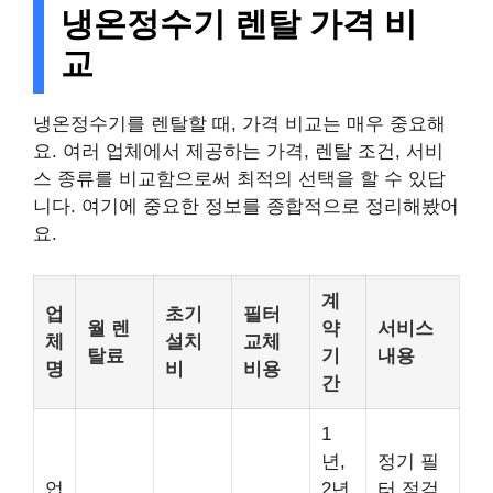
냉온정수기 렌탈 가격 비
교
냉온정수기를 렌탈할 때, 가격 비교는 매우 중요해
요. 여러 업체에서 제공하는 가격, 렌탈 조건, 서비
스 종류를 비교함으로써 최적의 선택을 할 수 있답
니다. 여기에 중요한 정보를 종합적으로 정리해봤어
요.
계
업
초기
필터
월 렌
약
서비스
체
설치
교체
탈료
기
내용
명
비
비용
간
1
년,
정기 필
업
2년
터 점검