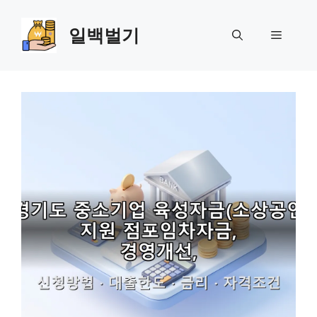
Skip
to
일백벌기
Menu
content