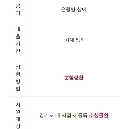
금
은행별 상이
리
대
출
최대 5년
기
간
상
환
분할상환
방
법
지
원
경기도 내
사업자
등록
소상공인
대
상